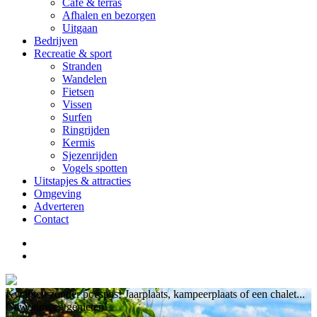
Cafe & terras
Afhalen en bezorgen
Uitgaan
Bedrijven
Recreatie & sport
Stranden
Wandelen
Fietsen
Vissen
Surfen
Ringrijden
Kermis
Sjezenrijden
Vogels spotten
Uitstapjes & attracties
Omgeving
Adverteren
Contact
Kwaliteit zonder poespas! Jaarplaats, kampeerplaats of een chalet...
Gewoonweg genieten!