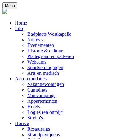
Menu
Home
Info
Badplaats Westkapelle
Nieuws
Evenementen
Historie & cultuur
Plattegrond en parkeren
Webcams
Sportverenigingen
Arts en medisch
Accommodaties
Vakantiewoningen
Campings
Minicampings
Appartementen
Hotels
Logies (en ontbijt)
Studio's
Horeca
Restaurants
Strandpaviljoens